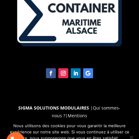
SIGMA SOLUTIONS MODULAIRES
|
Qui sommes-
nous ?
|
Mentions
légales
|
RGPD
|
Cookies
|
CGU
|
CGV
|
Médiateur|
Nous utilisons des cookies pour vous garantir la meilleure
expérience sur notre site web. Si vous continuez à utiliser ce
site, nous supposerons que vous en êtes satisfait.