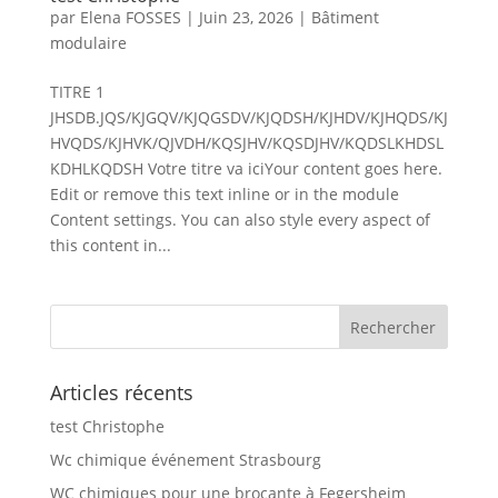
par
Elena FOSSES
|
Juin 23, 2026
|
Bâtiment
modulaire
TITRE 1
JHSDB.JQS/KJGQV/KJQGSDV/KJQDSH/KJHDV/KJHQDS/KJ
HVQDS/KJHVK/QJVDH/KQSJHV/KQSDJHV/KQDSLKHDSL
KDHLKQDSH Votre titre va iciYour content goes here.
Edit or remove this text inline or in the module
Content settings. You can also style every aspect of
this content in...
Articles récents
test Christophe
Wc chimique événement Strasbourg
WC chimiques pour une brocante à Fegersheim