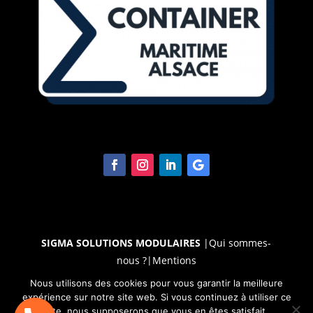
SIGMA SOLUTIONS MODULAIRES
|
Qui sommes-
nous ?
|
Mentions
légales
|
RGPD
|
Cookies
|
CGU
|
CGV
|
Médiateur|
Nous utilisons des cookies pour vous garantir la meilleure
expérience sur notre site web. Si vous continuez à utiliser ce
site, nous supposerons que vous en êtes satisfait.