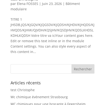
par
Elena FOSSES
|
Juin 23, 2026
|
Bâtiment
modulaire
TITRE 1
JHSDB.JQS/KJGQV/KJQGSDV/KJQDSH/KJHDV/KJHQDS/KJ
HVQDS/KJHVK/QJVDH/KQSJHV/KQSDJHV/KQDSLKHDSL
KDHLKQDSH Votre titre va iciYour content goes here.
Edit or remove this text inline or in the module
Content settings. You can also style every aspect of
this content in...
Articles récents
test Christophe
Wc chimique événement Strasbourg
WC chimiques pour une brocante à Fegersheim