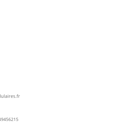
ulaires.fr
49456215