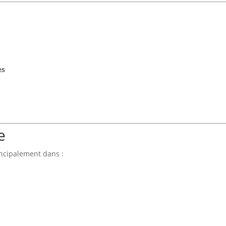
es
e
cipalement dans :