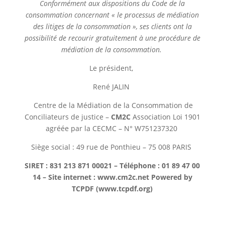
Conformément aux dispositions du Code de la
consommation concernant « le processus de médiation
des litiges de la consommation », ses clients ont la
possibilité de recourir gratuitement à une procédure de
médiation de la consommation.
Le président,
René JALIN
C
entre de la
M
édiation de la
C
onsommation de
C
onciliateurs de justice
–
CM
2
C
Association Loi 1901
agréée par la CECMC – N°
W751237320
Siège social :
49 rue de Ponthieu – 75 008 PARIS
SIRET : 831 213 871 00021 – Téléphone : 01 89 47 00
14 – Site internet : www.cm2c.net Powered by
TCPDF (www.tcpdf.org)